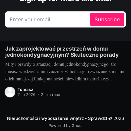
Enter your email
Subscribe
Jak zaprojektować przestrzeń w domu
jednokondygnacyjnym? Skuteczne porady
Mity i prawdy o aranżacji domu jednokondygnacyjnego: Co
musisz wiedzieć zanim zacznieszChoć często związane z mitami
o ich mniejszej funkcjonalności, niewielkim metrażu czy
monotonności, domy parterowe oferują wiele możliwości i
Tomasz
korzyści. Wbrew stereotypom, dom parterowy projekt może
7 lip 2026
•
2 min read
dostarczyć pełni komfortu i estetyki. Bez schodów, z łatwym
dostępem do wszystkich pomieszczeń
Nieruchomości i wyposażenie wnętrz - Sprawdź!
© 2026
Powered by Ghost