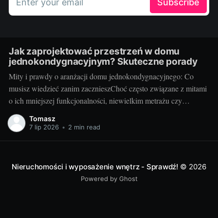
Enter your email
Subscribe
Jak zaprojektować przestrzeń w domu
jednokondygnacyjnym? Skuteczne porady
Mity i prawdy o aranżacji domu jednokondygnacyjnego: Co
musisz wiedzieć zanim zacznieszChoć często związane z mitami
o ich mniejszej funkcjonalności, niewielkim metrażu czy
monotonności, domy parterowe oferują wiele możliwości i
Tomasz
korzyści. Wbrew stereotypom, dom parterowy projekt może
7 lip 2026
•
2 min read
dostarczyć pełni komfortu i estetyki. Bez schodów, z łatwym
dostępem do wszystkich pomieszczeń
Nieruchomości i wyposażenie wnętrz - Sprawdź!
© 2026
Powered by Ghost